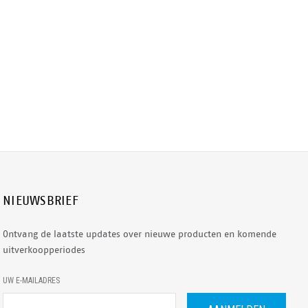
NIEUWSBRIEF
Ontvang de laatste updates over nieuwe producten en komende
uitverkoopperiodes
E
UW E-MAILADRES
-
M
A