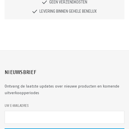
GEEN VERZENDKOSTEN
LEVERING BINNEN GEHELE BENELUX
NIEUWSBRIEF
Ontvang de laatste updates over nieuwe producten en komende
uitverkoopperiodes
E
UW E-MAILADRES
-
M
A
I
L
A
D