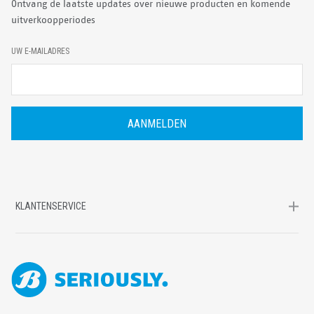
Ontvang de laatste updates over nieuwe producten en komende
uitverkoopperiodes
E
UW E-MAILADRES
-
M
A
I
L
A
D
R
E
S
KLANTENSERVICE