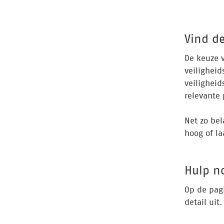
Vind d
De keuze v
veiligheid
veiligheid
relevante 
Net zo bel
hoog of la
Hulp n
Op de pag
detail uit