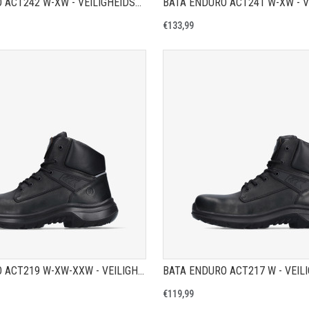
BATA ENDURO ACT242 W-XW - VEILIGHEIDSSCHOEN S3
€133,99
TOON PRODUCTPAGINA
TOON PRODUCTPAGIN
BATA ENDURO ACT219 W-XW-XXW - VEILIGHEIDSSCHOEN S3
€119,99