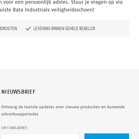
voor een persoonlijk advies. Stuur je vragen op via
uiste Bata Industrials veiligheidsschoen!
NDKOSTEN
LEVERING BINNEN GEHELE BENELUX
NIEUWSBRIEF
Ontvang de laatste updates over nieuwe producten en komende
uitverkoopperiodes
E
UW E-MAILADRES
-
M
A