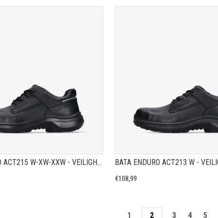
TOON PRODUCTPAGINA
TOON PRODUCTPAGIN
BATA ENDURO ACT215 W-XW-XXW - VEILIGHEIDSSCHOEN S3
€108,99
1
2
3
4
5