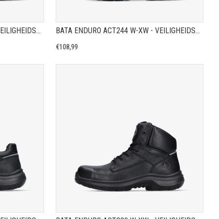
BATA ENDURO ACT245 W-XW - VEILIGHEIDSSCHOEN S3S
BATA ENDURO ACT244 W-XW - VEILIGHEIDSSCHOEN S3S
€108,99
A
TOON PRODUCTPAGINA