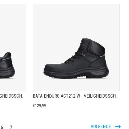
A
TOON PRODUCTPAGINA
BATA ENDURO ACT213 W - VEILIGHEIDSSCHOEN S2
BATA ENDURO ACT212 W - VEILIGHEIDSSCHOEN S3
€129,99
VOLGENDE
6
7