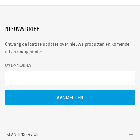
NIEUWSBRIEF
Ontvang de laatste updates over nieuwe producten en komende
uitverkoopperiodes
E
UW E-MAILADRES
-
M
A
I
L
A
D
R
E
S
KLANTENSERVICE