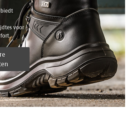
 biedt
jdtes voor
fort.
re
ten