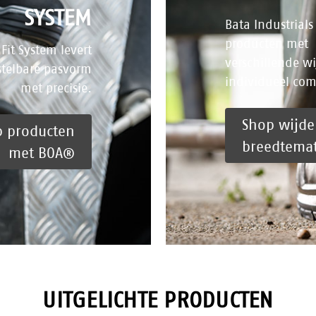
SYSTEM
Bata Industrials
producten met
Fit System levert
verschillende wi
stelbare pasvorm
individueel com
met precisie.
Shop wijde
 producten
breedtema
met BOA®
UITGELICHTE PRODUCTEN