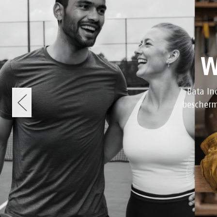
W
Bata In
bescherm