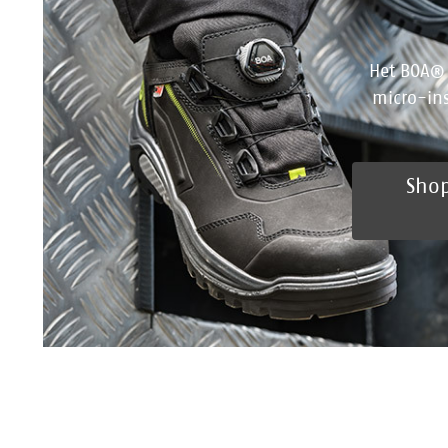
Het BOA® 
micro-in
Shop