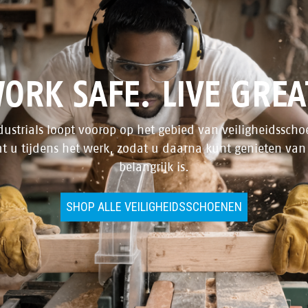
ORK SAFE. LIVE GREA
dustrials loopt voorop op het gebied van veiligheidssch
t u tijdens het werk, zodat u daarna kunt genieten van
belangrijk is.
SHOP ALLE VEILIGHEIDSSCHOENEN