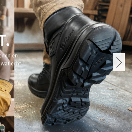
T.
oenen en
 wat echt