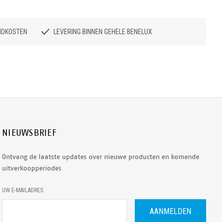
NDKOSTEN
LEVERING BINNEN GEHELE BENELUX
NIEUWSBRIEF
Ontvang de laatste updates over nieuwe producten en komende
uitverkoopperiodes
E
UW E-MAILADRES
-
M
A
I
L