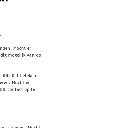
.
onden. Mocht er
dig mogelijk van op
r DHL. Dat betekent
eren. Mocht er
DHL contact op te
tvangst nemen. Mocht