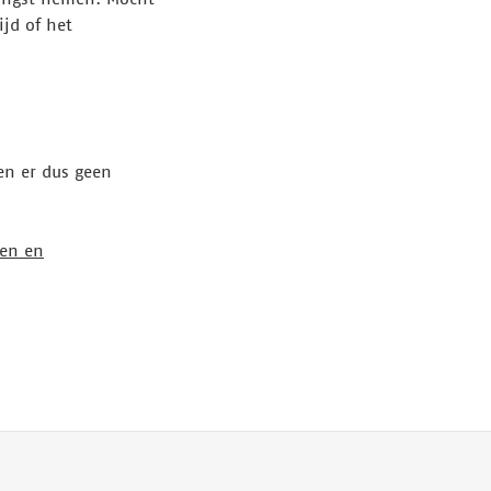
jd of het
en er dus geen
en en