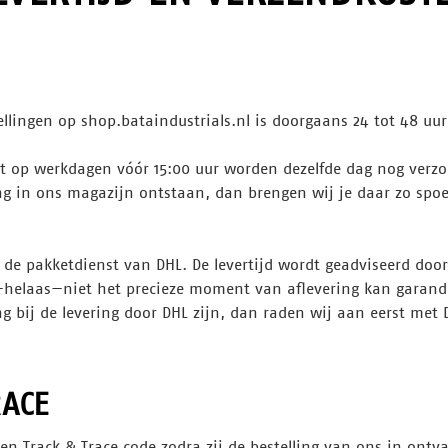
ellingen op shop.bataindustrials.nl is doorgaans 24 tot 48 uur
st op werkdagen vóór 15:00 uur worden dezelfde dag nog verz
g in ons magazijn ontstaan, dan brengen wij je daar zo spoe
a de pakketdienst van DHL. De levertijd wordt geadviseerd doo
s—helaas—niet het precieze moment van aflevering kan garand
g bij de levering door DHL zijn, dan raden wij aan eerst met 
RACE
een Track & Trace code zodra zij de bestelling van ons in on