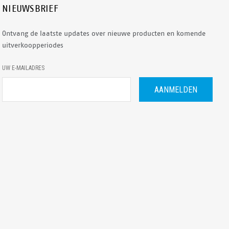
NIEUWSBRIEF
Ontvang de laatste updates over nieuwe producten en komende
uitverkoopperiodes
E
UW E-MAILADRES
-
M
A
I
L
A
D
R
E
S