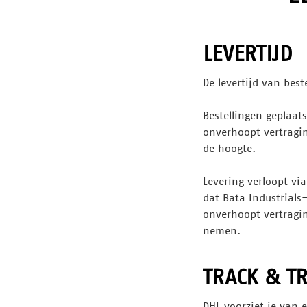
LEVERTIJD
De levertijd van best
Bestellingen geplaat
onverhoopt vertragin
de hoogte.
Levering verloopt vi
dat Bata Industrial
onverhoopt vertragin
nemen.
TRACK & T
DHL voorziet je van 