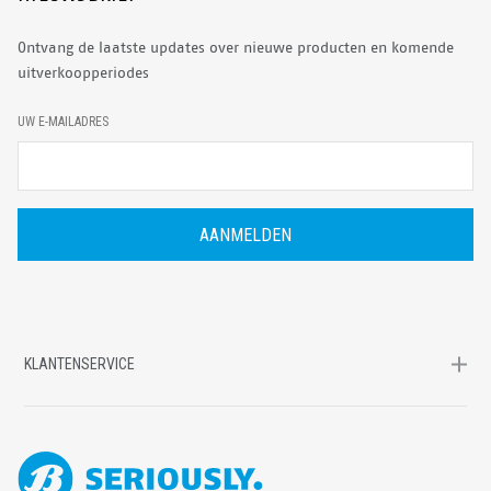
Ontvang de laatste updates over nieuwe producten en komende
uitverkoopperiodes
E
UW E-MAILADRES
-
M
A
I
L
A
D
R
E
S
KLANTENSERVICE