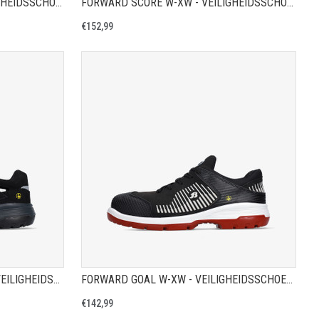
FORWARD TURBO W-XW - VEILIGHEIDSSCHOEN S3
FORWARD SCORE W-XW - VEILIGHEIDSSCHOEN S3
€152,99
A
TOON PRODUCTPAGINA
FORWARD HELSINKI 3 ESD W - VEILIGHEIDSSCHOEN S1P
FORWARD GOAL W-XW - VEILIGHEIDSSCHOEN S3
€142,99