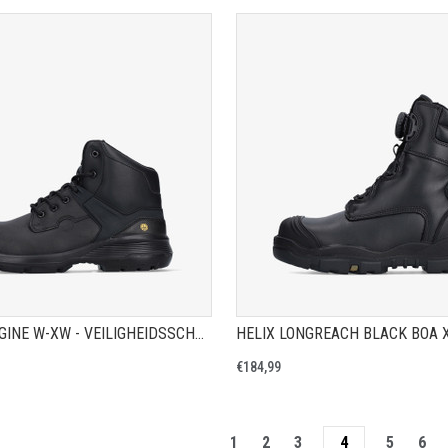
TOON PRODUCTPAGINA
TOON PRODUCTPAGIN
FORWARD ENGINE W-XW - VEILIGHEIDSSCHOEN S3
€184,99
1
2
3
4
5
6