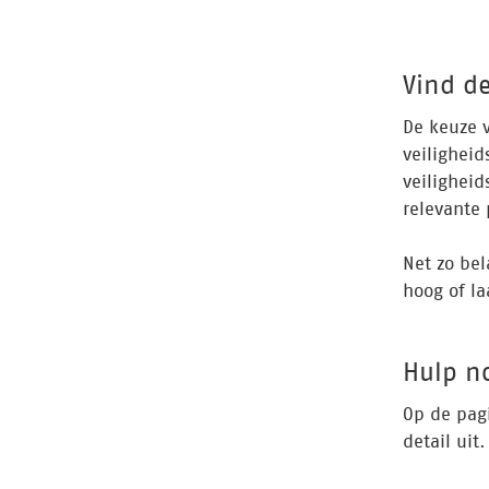
Vind d
De keuze v
veiligheid
veiligheid
relevante 
Net zo bel
hoog of la
Hulp n
Op de pag
detail uit