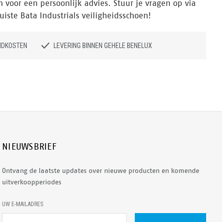
voor een persoonlijk advies. Stuur je vragen op via
uiste Bata Industrials veiligheidsschoen!
NDKOSTEN
LEVERING BINNEN GEHELE BENELUX
NIEUWSBRIEF
Ontvang de laatste updates over nieuwe producten en komende
uitverkoopperiodes
E
UW E-MAILADRES
-
M
A