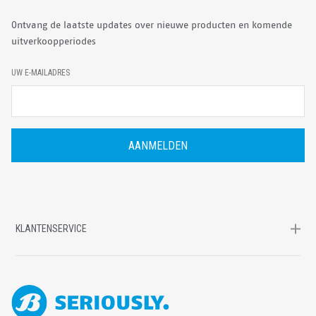
Ontvang de laatste updates over nieuwe producten en komende
uitverkoopperiodes
E
UW E-MAILADRES
-
M
A
I
L
A
D
R
E
S
KLANTENSERVICE