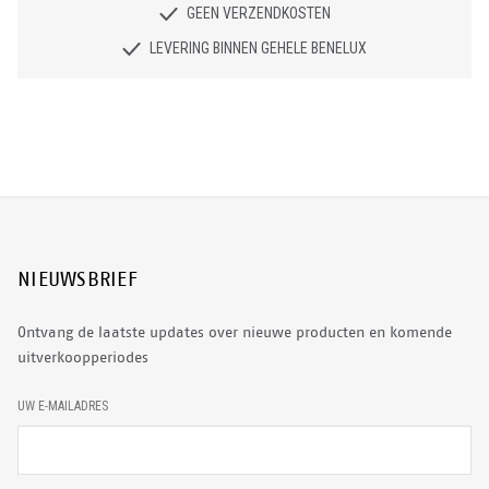
GEEN VERZENDKOSTEN
LEVERING BINNEN GEHELE BENELUX
NIEUWSBRIEF
Ontvang de laatste updates over nieuwe producten en komende
uitverkoopperiodes
E
UW E-MAILADRES
-
M
A
I
L
A