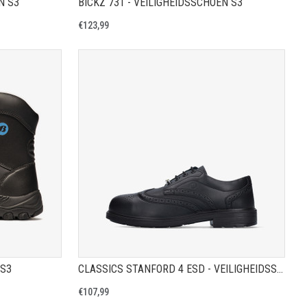
N S3
BICKZ 731 - VEILIGHEIDSSCHOEN S3
€123,99
A
TOON PRODUCTPAGINA
 S3
CLASSICS STANFORD 4 ESD - VEILIGHEIDSSCHOEN S3
€107,99