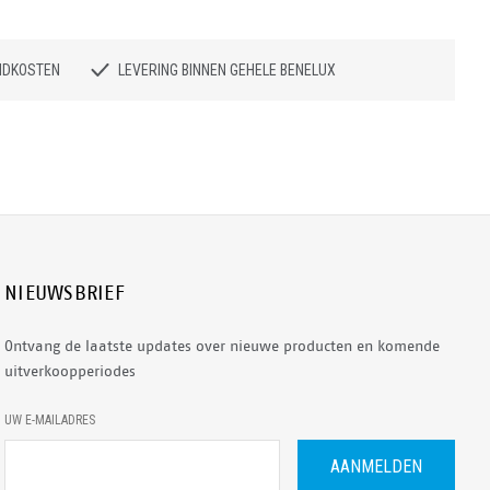
NDKOSTEN
LEVERING BINNEN GEHELE BENELUX
NIEUWSBRIEF
Ontvang de laatste updates over nieuwe producten en komende
uitverkoopperiodes
E
UW E-MAILADRES
-
M
A
I
L