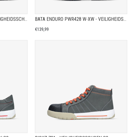
BATA ENDURO PWR421 W - VEILIGHEIDSSCHOEN S3S
BATA ENDURO PWR428 W-XW - VEILIGHEIDSSCHOEN S3
€139,99
A
TOON PRODUCTPAGINA