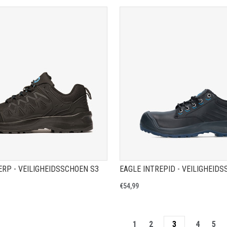
TOON PRODUCTPAGINA
TOON PRODUCTPAGIN
RP - VEILIGHEIDSSCHOEN S3
EAGLE INTREPID - VEILIGHEID
€54,99
1
2
3
4
5