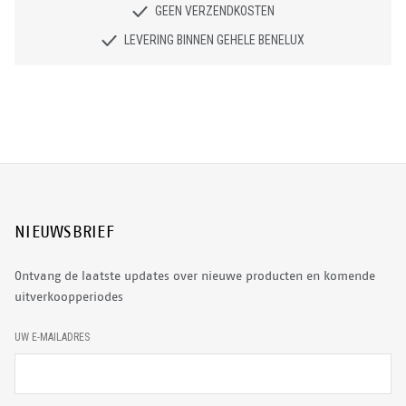
GEEN VERZENDKOSTEN
LEVERING BINNEN GEHELE BENELUX
NIEUWSBRIEF
Ontvang de laatste updates over nieuwe producten en komende
uitverkoopperiodes
E
UW E-MAILADRES
-
M
A
I
L
A