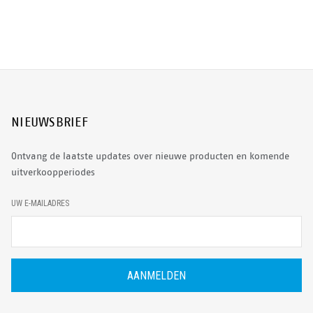
NIEUWSBRIEF
Ontvang de laatste updates over nieuwe producten en komende
uitverkoopperiodes
E
UW E-MAILADRES
-
M
A
I
L
A
D
R
E
S