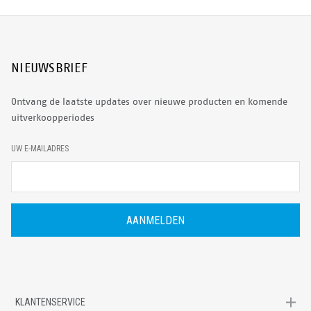
NIEUWSBRIEF
Ontvang de laatste updates over nieuwe producten en komende
uitverkoopperiodes
E
UW E-MAILADRES
-
M
A
I
L
A
D
R
E
S
KLANTENSERVICE