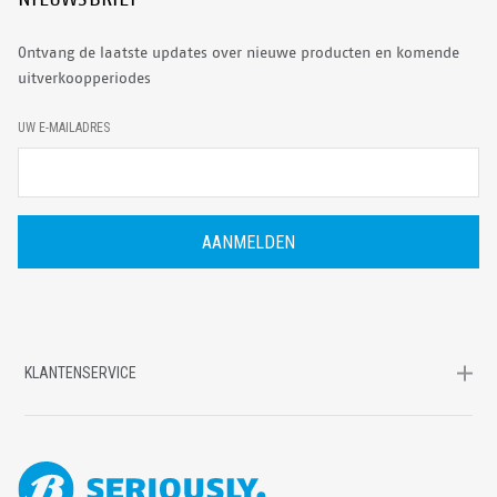
Ontvang de laatste updates over nieuwe producten en komende
uitverkoopperiodes
E
UW E-MAILADRES
-
M
A
I
L
A
D
R
E
S
KLANTENSERVICE