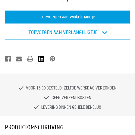
verlagen
verhogen
van
van
Bata
Bata
Enduro
Enduro
ACT141
ACT141
-
-
TOEVOEGEN AAN VERLANGLIJSTJE
Veiligheidsschoen
Veiligheidsschoen
S3
S3
VOOR 15:00 BESTELD: ZELFDE WERKDAG VERZONDEN
GEEN VERZENDKOSTEN
LEVERING BINNEN GEHELE BENELUX
PRODUCTOMSCHRIJVING