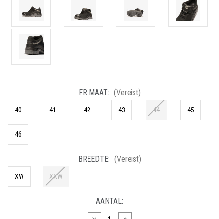
FR MAAT:
(Vereist)
40
41
42
43
44
45
46
BREEDTE:
(Vereist)
XW
XXW
HUIDIGE
AANTAL:
VOORRAAD:
Hoeveelheid
Hoeveelheid