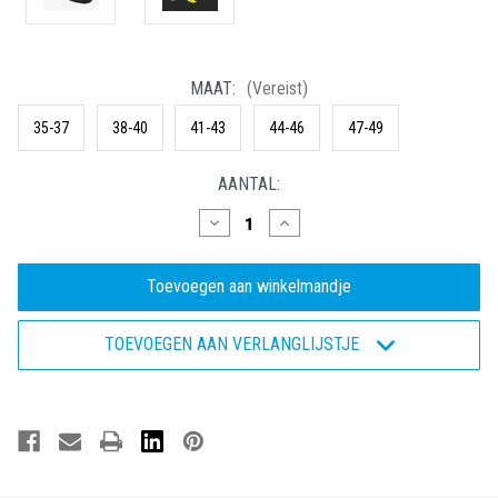
MAAT:
(Vereist)
35-37
38-40
41-43
44-46
47-49
HUIDIGE
AANTAL:
VOORRAAD:
Hoeveelheid
Hoeveelheid
verlagen
verhogen
van
van
Superior
Superior
Fit
Fit
-
-
Inlegzool
Inlegzool
TOEVOEGEN AAN VERLANGLIJSTJE