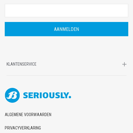
-
M
A
I
L
A
D
R
E
S
KLANTENSERVICE
ALGEMENE VOORWAARDEN
PRIVACYVERKLARING