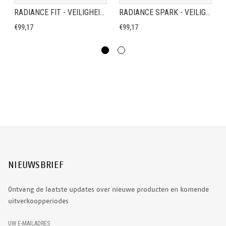
RADIANCE FIT - VEILIGHEIDSSCHOEN S1P
RADIANCE SPARK - VEILIGHEIDSSCHOEN S1P
€99,17
€99,17
NIEUWSBRIEF
Ontvang de laatste updates over nieuwe producten en komende
uitverkoopperiodes
E
UW E-MAILADRES