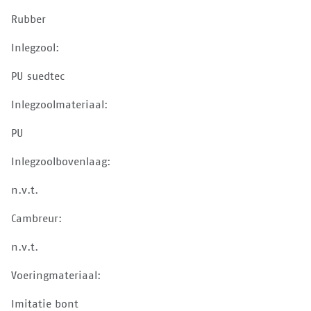
Rubber
Inlegzool:
PU suedtec
Inlegzoolmateriaal:
PU
Inlegzoolbovenlaag:
n.v.t.
Cambreur:
n.v.t.
Voeringmateriaal:
Imitatie bont