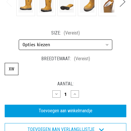
SIZE:
(Vereist)
BREEDTEMAAT:
(Vereist)
XW
HUIDIGE
AANTAL:
VOORRAAD:
Hoeveelheid
Hoeveelheid
verlagen
verhogen
van
van
Goliath
Goliath
XW
XW
-
-
Veiligheidslaars
Veiligheidslaars
S3
S3
TOEVOEGEN AAN VERLANGLIJSTJE