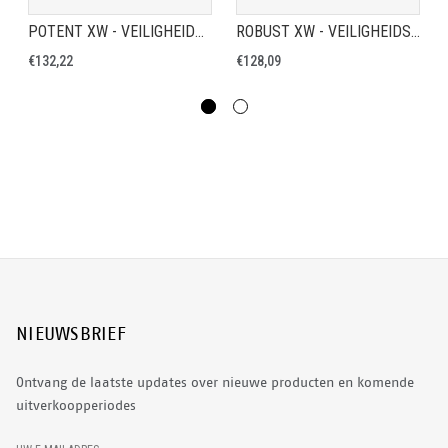
POTENT XW - VEILIGHEIDSLAARS S3
ROBUST XW - VEILIGHEIDSLAARS S3
€132,22
€128,09
NIEUWSBRIEF
Ontvang de laatste updates over nieuwe producten en komende
uitverkoopperiodes
E