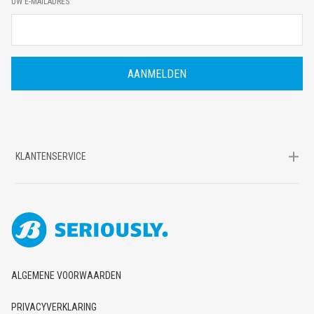
UW E-MAILADRES
-
M
A
I
L
A
D
R
E
S
KLANTENSERVICE
ALGEMENE VOORWAARDEN
PRIVACYVERKLARING