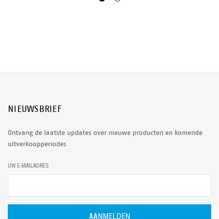
NIEUWSBRIEF
Ontvang de laatste updates over nieuwe producten en komende
uitverkoopperiodes
E
UW E-MAILADRES
-
M
A
I
L
A
D
R
E