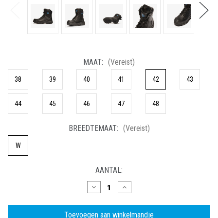
MAAT:
(Vereist)
38
39
40
41
42
43
44
45
46
47
48
BREEDTEMAAT:
(Vereist)
W
HUIDIGE
AANTAL:
VOORRAAD:
Hoeveelheid
Hoeveelheid
verlagen
verhogen
van
van
Bickz
Bickz
907
907