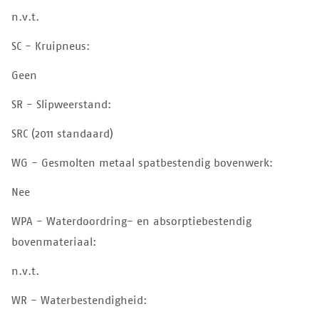
n.v.t.
SC - Kruipneus:
Geen
SR - Slipweerstand:
SRC (2011 standaard)
WG - Gesmolten metaal spatbestendig bovenwerk:
Nee
WPA - Waterdoordring- en absorptiebestendig
bovenmateriaal:
n.v.t.
WR - Waterbestendigheid: