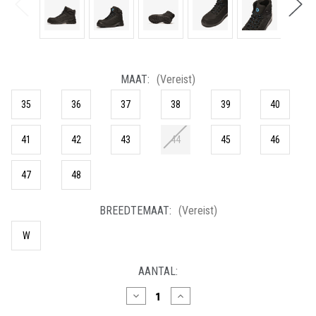
MAAT:
(Vereist)
35
36
37
38
39
40
41
42
43
44
45
46
47
48
BREEDTEMAAT:
(Vereist)
W
HUIDIGE
AANTAL:
VOORRAAD:
Hoeveelheid
Hoeveelheid
verlagen
verhogen