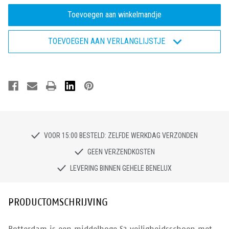
van
van
Eagle
Eagle
Rotterdam
Rotterdam
-
-
Veiligheidsschoen
Veiligheidsschoen
TOEVOEGEN AAN VERLANGLIJSTJE
S3
S3
VOOR 15:00 BESTELD: ZELFDE WERKDAG VERZONDEN
GEEN VERZENDKOSTEN
LEVERING BINNEN GEHELE BENELUX
PRODUCTOMSCHRIJVING
Rotterdam is een middelhoge S3 veiligheidsschoen met