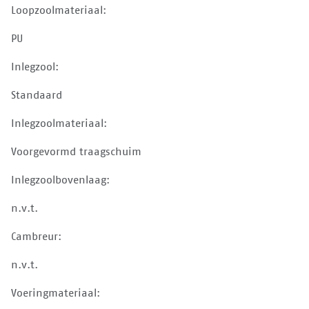
Loopzoolmateriaal:
PU
Inlegzool:
Standaard
Inlegzoolmateriaal:
Voorgevormd traagschuim
Inlegzoolbovenlaag:
n.v.t.
Cambreur:
n.v.t.
Voeringmateriaal: