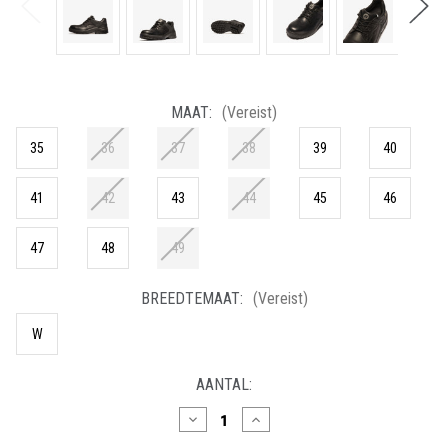
MAAT:
(Vereist)
35
36
37
38
39
40
41
42
43
44
45
46
47
48
49
BREEDTEMAAT:
(Vereist)
W
HUIDIGE
AANTAL:
VOORRAAD:
Hoeveelheid
Hoeveelheid
verlagen
verhogen