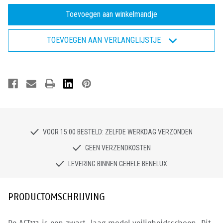
van
van
Bata
Bata
Enduro
Enduro
ACT113
ACT113
W
W
TOEVOEGEN AAN VERLANGLIJSTJE
-
-
Veiligheidsschoen
Veiligheidsschoen
S2
S2
VOOR 15:00 BESTELD: ZELFDE WERKDAG VERZONDEN
GEEN VERZENDKOSTEN
LEVERING BINNEN GEHELE BENELUX
PRODUCTOMSCHRIJVING
De ACT113 is een zwart, laag model veiligheidsschoen. Dit