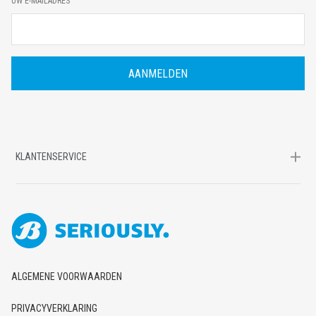
UW E-MAILADRES
-
M
A
I
L
A
D
R
E
S
KLANTENSERVICE
ALGEMENE VOORWAARDEN
PRIVACYVERKLARING