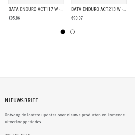
BATA ENDURO ACT117 W - VEILIGHEIDSSCHOEN S2
BATA ENDURO ACT213 W - VEILIGHEIDSSCHOEN S2
€95,86
€90,07
NIEUWSBRIEF
Ontvang de laatste updates over nieuwe producten en komende
uitverkoopperiodes
E