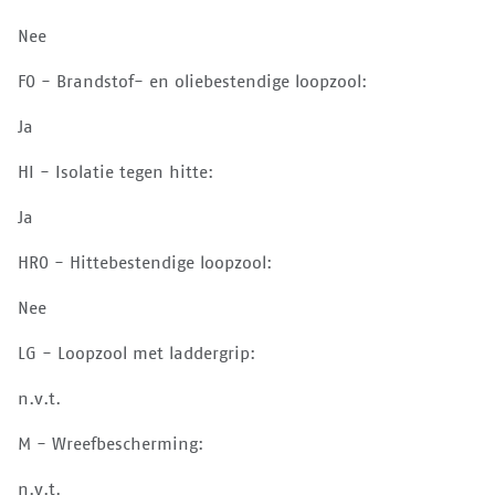
Nee
FO - Brandstof- en oliebestendige loopzool:
Ja
HI - Isolatie tegen hitte:
Ja
HRO - Hittebestendige loopzool:
Nee
LG - Loopzool met laddergrip:
n.v.t.
M - Wreefbescherming:
n.v.t.