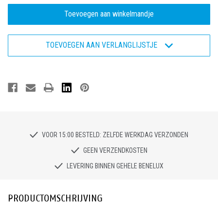
van
van
Bata
Bata
Enduro
Enduro
ACT216
ACT216
W-
W-
XW
XW
TOEVOEGEN AAN VERLANGLIJSTJE
-
-
Veiligheidsschoen
Veiligheidsschoen
S3
S3
VOOR 15:00 BESTELD: ZELFDE WERKDAG VERZONDEN
GEEN VERZENDKOSTEN
LEVERING BINNEN GEHELE BENELUX
PRODUCTOMSCHRIJVING