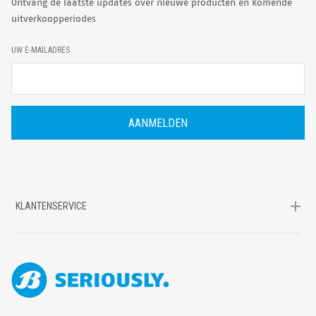
Ontvang de laatste updates over nieuwe producten en komende
uitverkoopperiodes
E
UW E-MAILADRES
-
M
A
I
L
A
D
R
E
S
KLANTENSERVICE