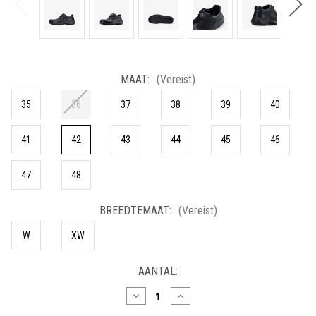
MAAT:
(Vereist)
35
36
37
38
39
40
41
42
43
44
45
46
47
48
BREEDTEMAAT:
(Vereist)
W
XW
HUIDIGE
AANTAL:
VOORRAAD:
Hoeveelheid
Hoeveelheid
verlagen
verhogen