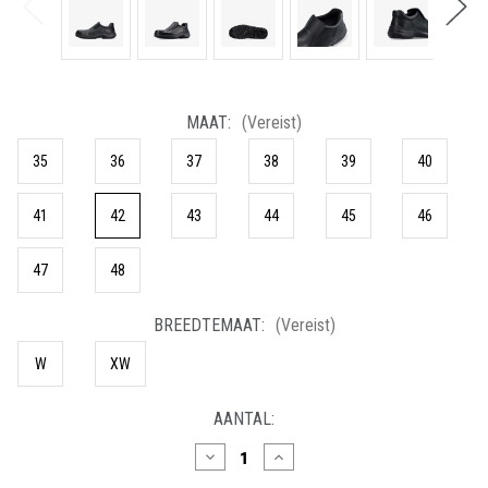
MAAT:
(Vereist)
35
36
37
38
39
40
41
42
43
44
45
46
47
48
BREEDTEMAAT:
(Vereist)
W
XW
HUIDIGE
AANTAL:
VOORRAAD:
Hoeveelheid
Hoeveelheid
verlagen
verhogen