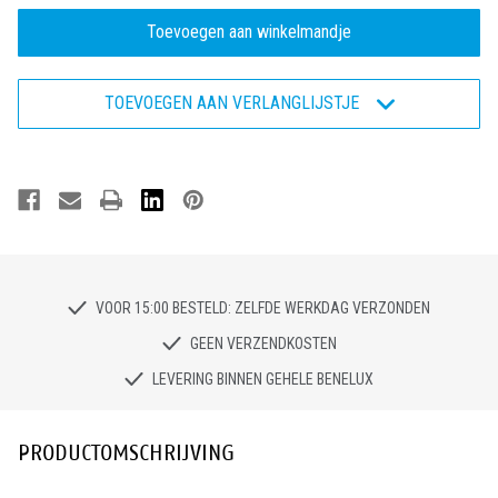
van
van
Bata
Bata
Enduro
Enduro
ACT245
ACT245
W-
W-
XW
XW
TOEVOEGEN AAN VERLANGLIJSTJE
-
-
Veiligheidsschoen
Veiligheidsschoen
S3S
S3S
VOOR 15:00 BESTELD: ZELFDE WERKDAG VERZONDEN
GEEN VERZENDKOSTEN
LEVERING BINNEN GEHELE BENELUX
PRODUCTOMSCHRIJVING