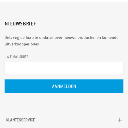
NIEUWSBRIEF
Ontvang de laatste updates over nieuwe producten en komende
uitverkoopperiodes
E
UW E-MAILADRES
-
M
A
I
L
A
D
R
E
S
KLANTENSERVICE