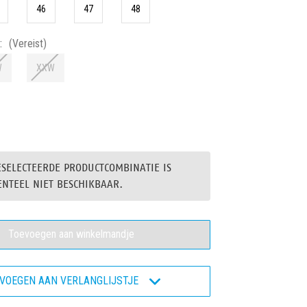
46
47
48
:
(Vereist)
W
XXW
eelheid
ogen
ESELECTEERDE PRODUCTCOMBINATIE IS
ro
312
NTEEL NIET BESCHIKBAAR.
oen
igheidsschoen
VOEGEN AAN VERLANGLIJSTJE