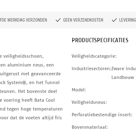
ELFDE WERKDAG VERZONDEN
GEEN VERZENDKOSTEN
LEVERING
PRODUCTSPECIFICATIES
e veiligheidsschoen,
Veiligheidscategorie:
 een aluminium neus, een
Industriesectoren:
Zware indus
s uitgerust met geavanceerde
Landbouw
Lock System®, en het Tunnel
Model:
teunen. Het bovenste deel
De voering heeft Bata Cool
Veiligheidsneus:
and tegen hoge temperaturen
Perforatiebestendige insert:
oor dat de voeten altijd fris
Bovenmateriaal: