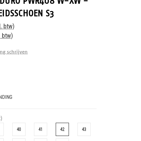
NDURO PWR408 W-XW -
EIDSSCHOEN S3
l. btw)
. btw)
ng schrijven
NDING
t)
40
41
42
43