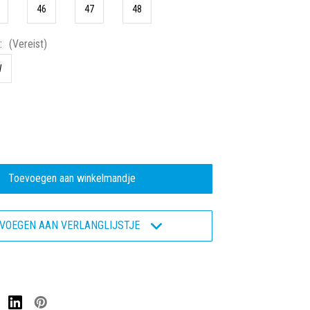
46
47
48
:
(Vereist)
W
eelheid
ogen
ro
408
VOEGEN AAN VERLANGLIJSTJE
oen
igheidsschoen