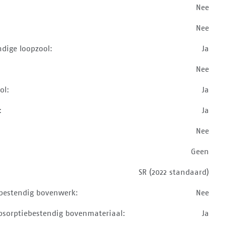
Nee
Nee
ndige loopzool:
Ja
Nee
ol:
Ja
:
Ja
Nee
Geen
SR (2022 standaard)
bestendig bovenwerk:
Nee
sorptiebestendig bovenmateriaal:
Ja