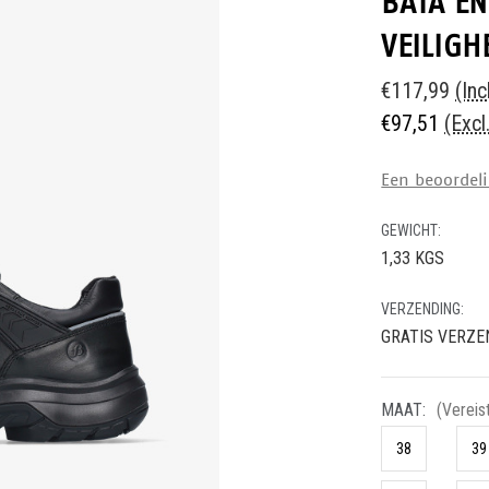
BATA E
VEILIGH
€117,99
(Inc
€97,51
(Excl
Een beoordeli
GEWICHT:
1,33 KGS
VERZENDING:
GRATIS VERZE
MAAT:
(Vereis
38
39