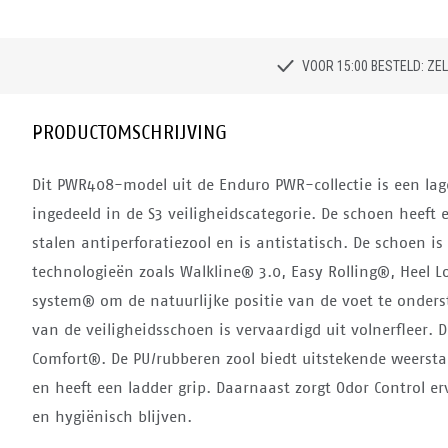
VOOR 15:00 BESTELD: Z
PRODUCTOMSCHRIJVING
Dit PWR408-model uit de Enduro PWR-collectie is een lag
ingedeeld in de S3 veiligheidscategorie. De schoen heeft
stalen antiperforatiezool en is antistatisch. De schoen i
technologieën zoals Walkline® 3.0, Easy Rolling®, Heel 
system® om de natuurlijke positie van de voet te onders
van de veiligheidsschoen is vervaardigd uit volnerfleer. 
Comfort®. De PU/rubberen zool biedt uitstekende weerst
en heeft een ladder grip. Daarnaast zorgt Odor Control erv
en hygiënisch blijven.