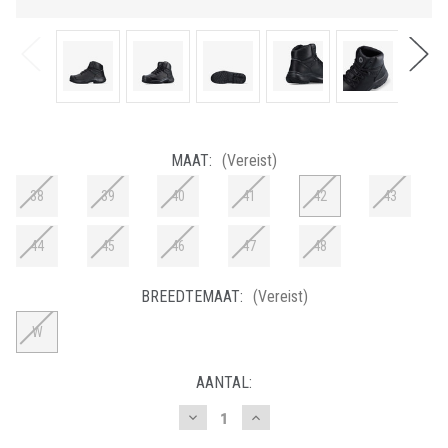
MAAT:
(Vereist)
38
39
40
41
42
43
44
45
46
47
48
BREEDTEMAAT:
(Vereist)
W
HUIDIGE
AANTAL:
VOORRAAD:
Hoeveelheid
Hoeveelheid
verlagen
verhogen