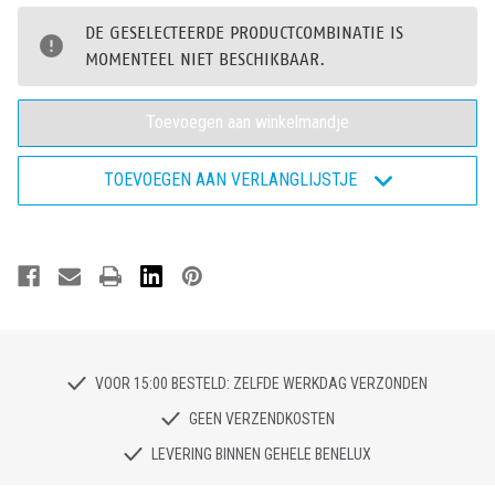
van
van
Bata
Bata
DE GESELECTEERDE PRODUCTCOMBINATIE IS
Enduro
Enduro
PWR420
PWR420
MOMENTEEL NIET BESCHIKBAAR.
W
W
-
-
Veiligheidsschoen
Veiligheidsschoen
S3
S3
TOEVOEGEN AAN VERLANGLIJSTJE
VOOR 15:00 BESTELD: ZELFDE WERKDAG VERZONDEN
GEEN VERZENDKOSTEN
LEVERING BINNEN GEHELE BENELUX