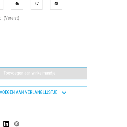
46
47
48
:
(Vereist)
eelheid
ogen
ro
421
oen
igheidsschoen
VOEGEN AAN VERLANGLIJSTJE