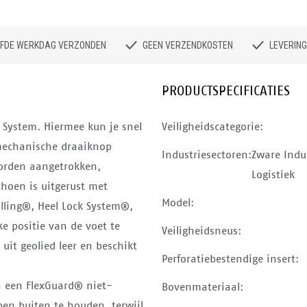
ELFDE WERKDAG VERZONDEN
GEEN VERZENDKOSTEN
LEVERING
PRODUCTSPECIFICATIES
 System. Hiermee kun je snel
Veiligheidscategorie:
 mechanische draaiknop
Industriesectoren:
Zware Indu
orden aangetrokken,
Logistiek
choen is uitgerust met
Model:
lling®, Heel Lock System®,
e positie van de voet te
Veiligheidsneus:
uit geolied leer en beschikt
Perforatiebestendige insert:
n een FlexGuard® niet-
Bovenmateriaal:
en buiten te houden, terwijl