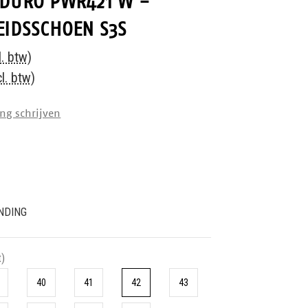
NDURO PWR421 W -
EIDSSCHOEN S3S
l. btw)
l. btw)
ng schrijven
NDING
t)
40
41
42
43