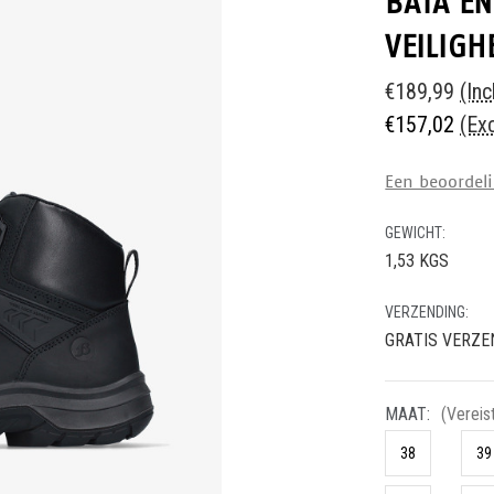
BATA E
VEILIGH
€189,99
(Inc
€157,02
(Exc
Een beoordeli
GEWICHT:
1,53 KGS
VERZENDING:
GRATIS VERZE
MAAT:
(Vereis
38
39