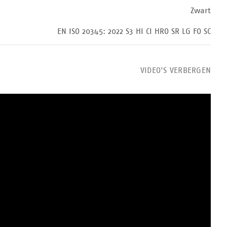
Zwart
EN ISO 20345: 2022 S3 HI CI HRO SR LG FO SC
VIDEO'S VERBERGEN