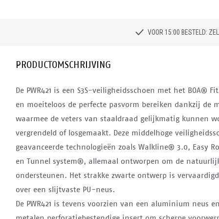
VOOR 15:00 BESTELD: Z
PRODUCTOMSCHRIJVING
De PWR421 is een S3S-veiligheidsschoen met het BOA® Fit
en moeiteloos de perfecte pasvorm bereiken dankzij de
waarmee de veters van staaldraad gelijkmatig kunnen w
vergrendeld of losgemaakt. Deze middelhoge veiligheidss
geavanceerde technologieën zoals Walkline® 3.0, Easy Ro
en Tunnel system®, allemaal ontworpen om de natuurlijk
ondersteunen. Het strakke zwarte ontwerp is vervaardigd 
over een slijtvaste PU-neus.
De PWR421 is tevens voorzien van een aluminium neus e
metalen perforatiebestendige insert om scherpe voorwerp