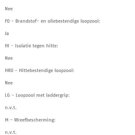
Nee
FO - Brandstof- en oliebestendige loopzool:
Ja
HI - Isolatie tegen hitte:
Nee
HRO - Hittebestendige loopzool:
Nee
LG - Loopzool met laddergrip:
n.v.t.
M - Wreefbescherming:
n.v.t.