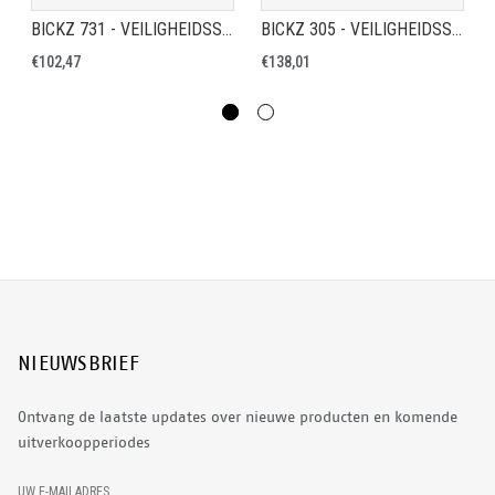
BICKZ 731 - VEILIGHEIDSSCHOEN S3
BICKZ 305 - VEILIGHEIDSSCHOEN S3
€102,47
€138,01
NIEUWSBRIEF
Ontvang de laatste updates over nieuwe producten en komende
uitverkoopperiodes
E
UW E-MAILADRES