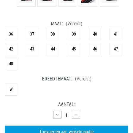
MAAT:
(Vereist)
36
37
38
39
40
41
42
43
44
45
46
47
48
BREEDTEMAAT:
(Vereist)
W
HUIDIGE
AANTAL:
VOORRAAD:
Hoeveelheid
Hoeveelheid
verlagen
verhogen
van
van
Bickz
Bickz