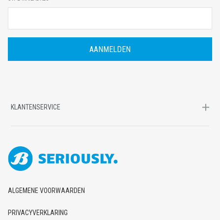
-
M
A
I
L
A
D
R
E
S
KLANTENSERVICE
ALGEMENE VOORWAARDEN
PRIVACYVERKLARING