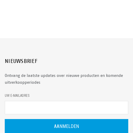
NIEUWSBRIEF
Ontvang de laatste updates over nieuwe producten en komende
uitverkoopperiodes
E
UW E-MAILADRES
-
M
A
I
L
A
D
R
E
S