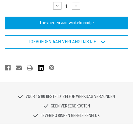
Hoeveelheid
Hoeveelheid
verlagen
verhogen
van
van
Mammoet
Mammoet
ANCHOR
ANCHOR
XW
XW
-
-
Veiligheidsschoen
Veiligheidsschoen
TOEVOEGEN AAN VERLANGLIJSTJE
S3
S3
VOOR 15:00 BESTELD: ZELFDE WERKDAG VERZONDEN
GEEN VERZENDKOSTEN
LEVERING BINNEN GEHELE BENELUX