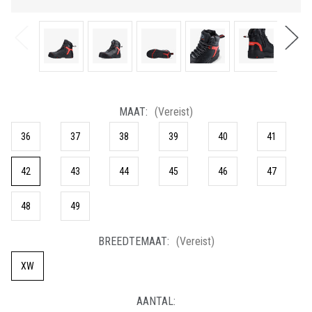
MAAT:
(Vereist)
36
37
38
39
40
41
42
43
44
45
46
47
48
49
BREEDTEMAAT:
(Vereist)
XW
HUIDIGE
AANTAL:
VOORRAAD: