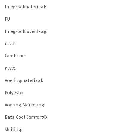
Inlegzoolmateriaal:
PU
Inlegzoolbovenlaag:
n.v.t.
Cambreur:
n.v.t.
Voeringmateriaal:
Polyester
Voering Marketing:
Bata Cool Comfort®
Sluiting: