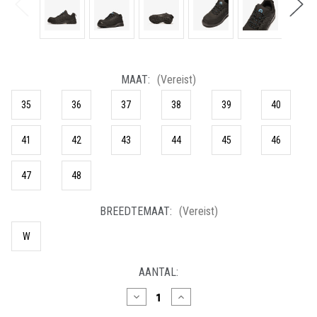
MAAT:
(Vereist)
35
36
37
38
39
40
41
42
43
44
45
46
47
48
BREEDTEMAAT:
(Vereist)
W
HUIDIGE
AANTAL:
VOORRAAD:
Hoeveelheid
Hoeveelheid
verlagen
verhogen