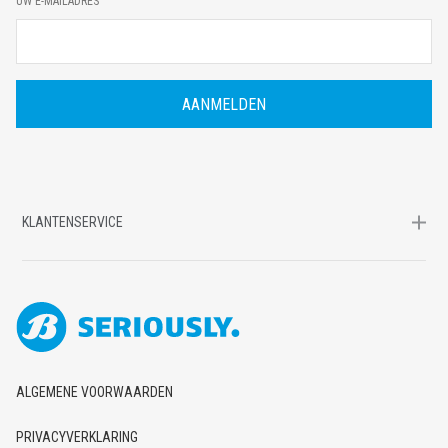
UW E-MAILADRES
-
M
A
I
L
A
D
R
E
S
KLANTENSERVICE
ALGEMENE VOORWAARDEN
PRIVACYVERKLARING