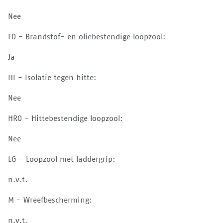
Nee
FO - Brandstof- en oliebestendige loopzool:
Ja
HI - Isolatie tegen hitte:
Nee
HRO - Hittebestendige loopzool:
Nee
LG - Loopzool met laddergrip:
n.v.t.
M - Wreefbescherming:
n.v.t.