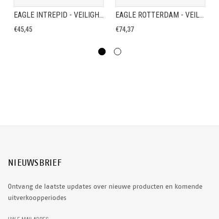
EAGLE INTREPID - VEILIGHEIDSSCHOEN S3
EAGLE ROTTERDAM - VEILIGHEIDSSCHOEN S3
€45,45
€74,37
NIEUWSBRIEF
Ontvang de laatste updates over nieuwe producten en komende
uitverkoopperiodes
E