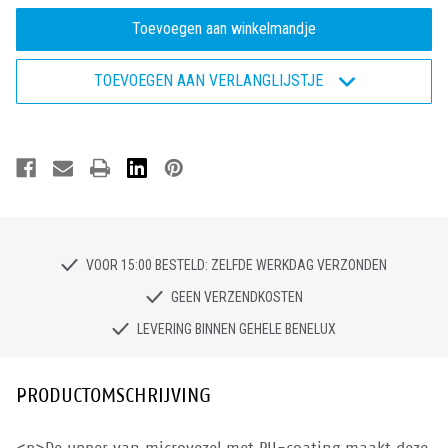
van
van
Eagle
Eagle
Antwerp
Antwerp
-
-
Veiligheidsschoen
Veiligheidsschoen
TOEVOEGEN AAN VERLANGLIJSTJE
S3
S3
VOOR 15:00 BESTELD: ZELFDE WERKDAG VERZONDEN
GEEN VERZENDKOSTEN
LEVERING BINNEN GEHELE BENELUX
PRODUCTOMSCHRIJVING
<p>De upper van microvezel met PU-coating maakt deze