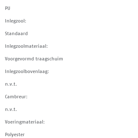
PU
Inlegzool:
Standaard
Inlegzoolmateriaal:
Voorgevormd traagschuim
Inlegzoolbovenlaag:
n.v.t.
Cambreur:
n.v.t.
Voeringmateriaal:
Polyester