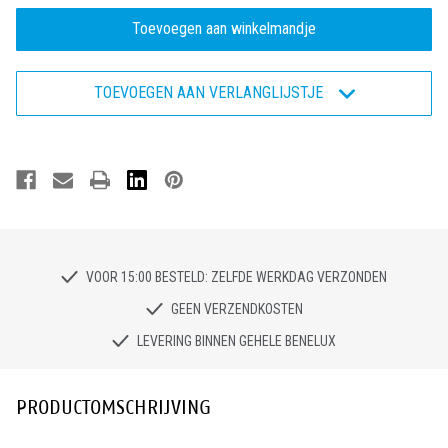
van
van
Bata
Bata
Enduro
Enduro
ACT207
ACT207
W
W
-
-
TOEVOEGEN AAN VERLANGLIJSTJE
Veiligheidsschoen
Veiligheidsschoen
S2
S2
VOOR 15:00 BESTELD: ZELFDE WERKDAG VERZONDEN
GEEN VERZENDKOSTEN
LEVERING BINNEN GEHELE BENELUX
PRODUCTOMSCHRIJVING