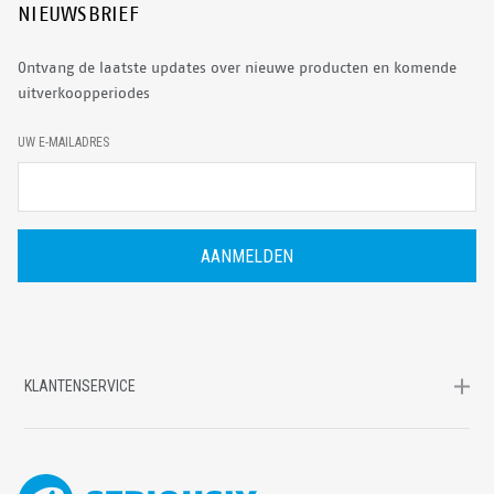
NIEUWSBRIEF
Ontvang de laatste updates over nieuwe producten en komende
uitverkoopperiodes
E
UW E-MAILADRES
-
M
A
I
L
A
D
R
E
S
KLANTENSERVICE