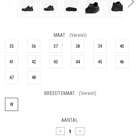
MAAT:
(Vereist)
35
36
37
38
39
40
41
42
43
44
45
46
47
48
BREEDTEMAAT:
(Vereist)
W
HUIDIGE
AANTAL:
VOORRAAD:
Hoeveelheid
Hoeveelheid
verlagen
verhogen