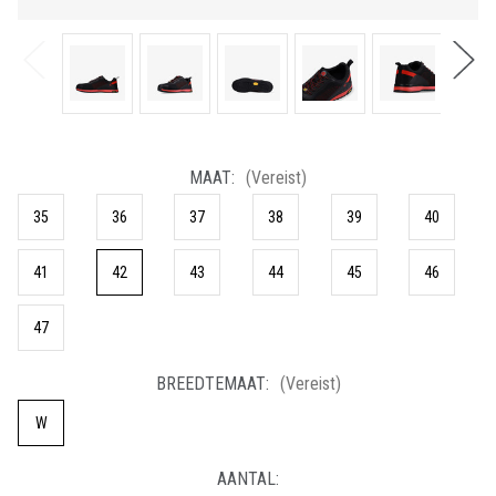
MAAT:
(Vereist)
35
36
37
38
39
40
41
42
43
44
45
46
47
BREEDTEMAAT:
(Vereist)
W
HUIDIGE
AANTAL:
VOORRAAD: