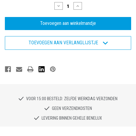
Hoeveelheid
Hoeveelheid
verlagen
verhogen
van
van
Radiance
Radiance
SPARK
SPARK
-
-
Veiligheidsschoen
Veiligheidsschoen
S1P
S1P
TOEVOEGEN AAN VERLANGLIJSTJE
VOOR 15:00 BESTELD: ZELFDE WERKDAG VERZONDEN
GEEN VERZENDKOSTEN
LEVERING BINNEN GEHELE BENELUX