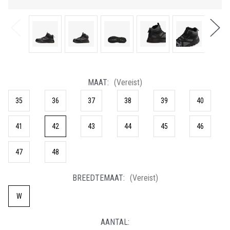
MAAT:
(Vereist)
35
36
37
38
39
40
41
42
43
44
45
46
47
48
BREEDTEMAAT:
(Vereist)
W
HUIDIGE
AANTAL:
VOORRAAD: