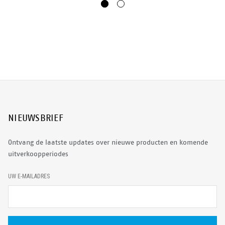
NIEUWSBRIEF
Ontvang de laatste updates over nieuwe producten en komende
uitverkoopperiodes
E
UW E-MAILADRES
-
M
A
I
L
A
D
R