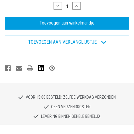
Hoeveelheid
Hoeveelheid
verlagen
verhogen
van
van
Sportmates
Sportmates
BRISK
BRISK
-
-
Veiligheidsschoen
Veiligheidsschoen
S3
S3
TOEVOEGEN AAN VERLANGLIJSTJE
VOOR 15:00 BESTELD: ZELFDE WERKDAG VERZONDEN
GEEN VERZENDKOSTEN
LEVERING BINNEN GEHELE BENELUX