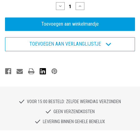
Hoeveelheid
Hoeveelheid
verlagen
verhogen
van
van
Traxx
Traxx
NXT
NXT
96
96
-
-
Veiligheidsschoen
Veiligheidsschoen
TOEVOEGEN AAN VERLANGLIJSTJE
S3S
S3S
VOOR 15:00 BESTELD: ZELFDE WERKDAG VERZONDEN
GEEN VERZENDKOSTEN
LEVERING BINNEN GEHELE BENELUX