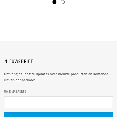
NIEUWSBRIEF
Ontvang de laatste updates over nieuwe producten en komende
uitverkoopperiodes
E
UW E-MAILADRES
-
M
A
I
L
A
D
R