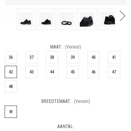
MAAT:
(Vereist)
36
37
38
39
40
41
42
43
44
45
46
47
48
BREEDTEMAAT:
(Vereist)
W
HUIDIGE
AANTAL:
VOORRAAD: