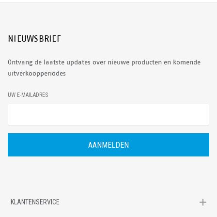
NIEUWSBRIEF
Ontvang de laatste updates over nieuwe producten en komende
uitverkoopperiodes
E
UW E-MAILADRES
-
M
A
I
L
A
D
R
E
S
KLANTENSERVICE