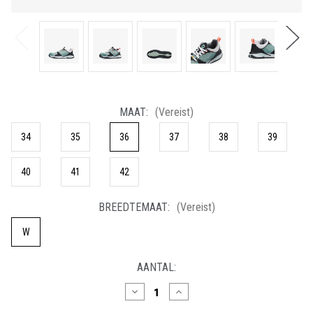
MAAT:
(Vereist)
34
35
36
37
38
39
40
41
42
BREEDTEMAAT:
(Vereist)
W
HUIDIGE
AANTAL:
VOORRAAD:
Hoeveelheid
Hoeveelheid
verlagen
verhogen