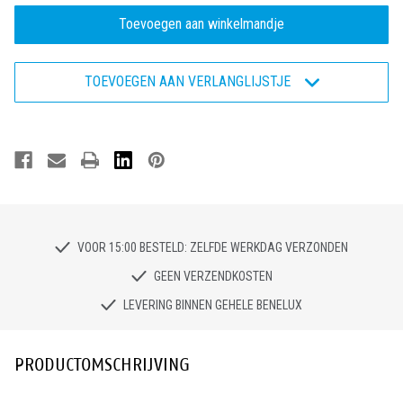
van
van
WHAWOWA
WHAWOWA
Marie
Marie
–
–
Dames
Dames
Veiligheidsschoen
Veiligheidsschoen
TOEVOEGEN AAN VERLANGLIJSTJE
S3
S3
VOOR 15:00 BESTELD: ZELFDE WERKDAG VERZONDEN
GEEN VERZENDKOSTEN
LEVERING BINNEN GEHELE BENELUX
PRODUCTOMSCHRIJVING