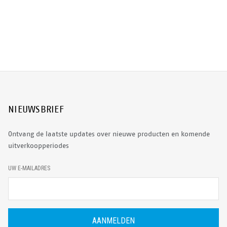
NIEUWSBRIEF
Ontvang de laatste updates over nieuwe producten en komende
uitverkoopperiodes
E
UW E-MAILADRES
-
M
A
I
L
A
D
R
E