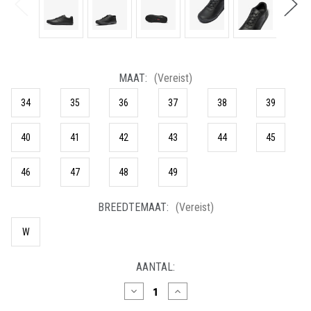
MAAT:
(Vereist)
34
35
36
37
38
39
40
41
42
43
44
45
46
47
48
49
BREEDTEMAAT:
(Vereist)
W
HUIDIGE
AANTAL:
VOORRAAD:
Hoeveelheid
Hoeveelheid
verlagen
verhogen