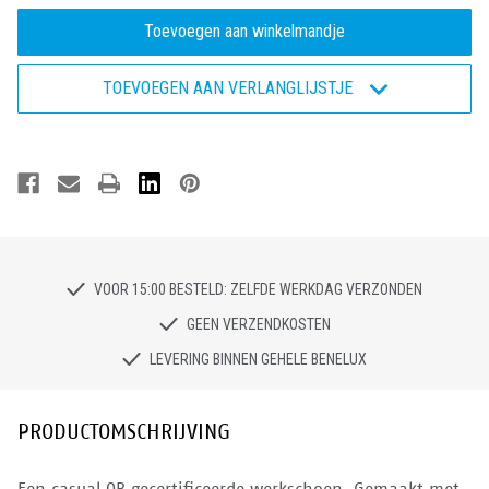
van
van
Occupational
Occupational
Panther
Panther
-
-
Werksneaker
Werksneaker
TOEVOEGEN AAN VERLANGLIJSTJE
OB
OB
VOOR 15:00 BESTELD: ZELFDE WERKDAG VERZONDEN
GEEN VERZENDKOSTEN
LEVERING BINNEN GEHELE BENELUX
PRODUCTOMSCHRIJVING
Een casual OB gecertificeerde werkschoen. Gemaakt met