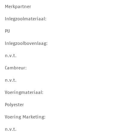
Merkpartner
Inlegzoolmateriaal:
PU
Inlegzoolbovenlaag:
n.v.t.
Cambreur:
n.v.t.
Voeringmateriaal:
Polyester
Voering Marketing:
n.v.t.