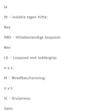
Ja
HI - Isolatie tegen hitte:
Nee
HRO - Hittebestendige loopzool:
Nee
LG - Loopzool met laddergrip:
n.v.t.
M - Wreefbescherming:
n.v.t.
SC - Kruipneus:
Geen