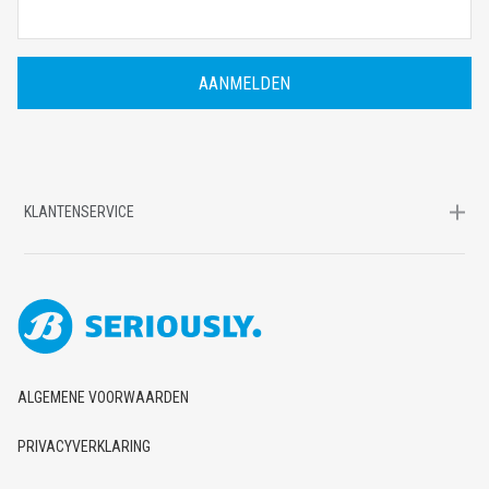
A
I
L
A
D
R
E
S
KLANTENSERVICE
ALGEMENE VOORWAARDEN
PRIVACYVERKLARING