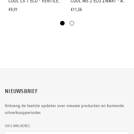
COOL LS 1 ECO - VENTILERENDE WERKSOK
COOL MS 2 ECO ZWART - ANTI-GEUR WERKSOK
€9,91
€11,56
NIEUWSBRIEF
Ontvang de laatste updates over nieuwe producten en komende
uitverkoopperiodes
E
UW E-MAILADRES
-
M