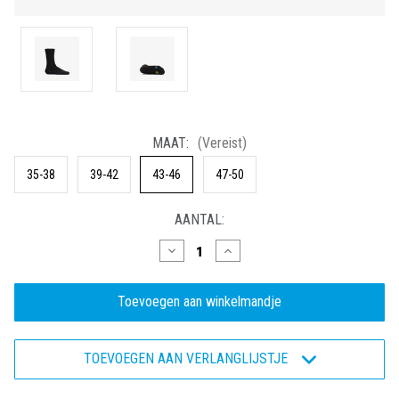
MAAT:
(Vereist)
35-38
39-42
43-46
47-50
HUIDIGE
AANTAL:
VOORRAAD:
Hoeveelheid
Hoeveelheid
verlagen
verhogen
van
van
Cool
Cool
LS
LS
2
2
Eco
Eco
-
-
TOEVOEGEN AAN VERLANGLIJSTJE
Vochttransporterende
Vochttransporterende
werksok
werksok