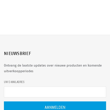
NIEUWSBRIEF
Ontvang de laatste updates over nieuwe producten en komende
uitverkoopperiodes
E
UW E-MAILADRES
-
M
A
I
L
A
D
R
E