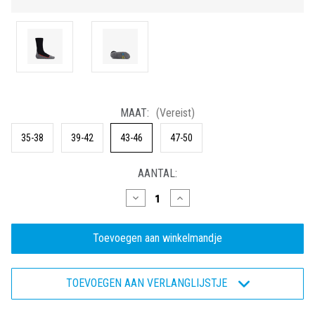
MAAT:
(Vereist)
35-38
39-42
43-46
47-50
HUIDIGE
AANTAL:
VOORRAAD:
Hoeveelheid
Hoeveelheid
verlagen
verhogen
van
van
Thermo
Thermo
MS
MS
3
3
Eco
Eco
-
-
TOEVOEGEN AAN VERLANGLIJSTJE
Wollen
Wollen
vochtregulerende
vochtregulerende
werksok
werksok